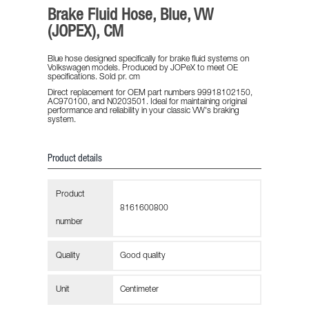
Brake Fluid Hose, Blue, VW
(JOPEX), CM
Blue hose designed specifically for brake fluid systems on
Volkswagen models. Produced by JOPeX to meet OE
specifications. Sold pr. cm
Direct replacement for OEM part numbers 99918102150,
AC970100, and N0203501. Ideal for maintaining original
performance and reliability in your classic VW's braking
system.
Product details
Product
8161600800
number
Quality
Good quality
Unit
Centimeter