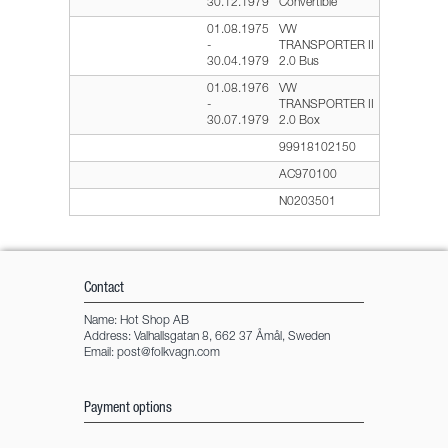
30.12.1979
Convertible
01.08.1975
VW
-
TRANSPORTER II
30.04.1979
2.0 Bus
01.08.1976
VW
-
TRANSPORTER II
30.07.1979
2.0 Box
99918102150
AC970100
N0203501
Contact
Name: Hot Shop AB
Address: Valhallsgatan 8, 662 37 Åmål, Sweden
Email:
post@folkvagn.com
Payment options