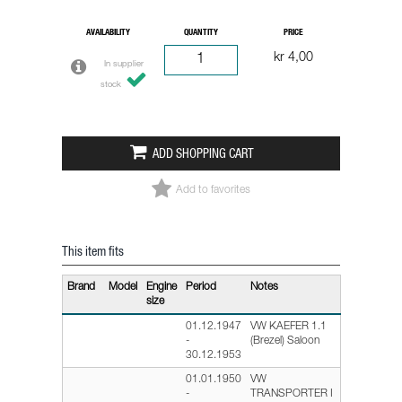
AVAILABILITY
QUANTITY
PRICE
kr 4,00
In supplier
stock
ADD SHOPPING CART
Add to favorites
This item fits
Brand
Model
Engine
Period
Notes
size
01.12.1947
VW KAEFER 1.1
-
(Brezel) Saloon
30.12.1953
01.01.1950
VW
-
TRANSPORTER I