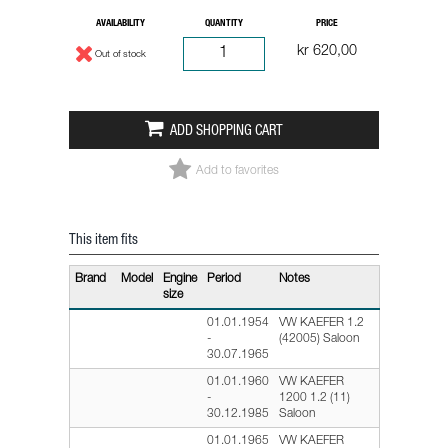
AVAILABILITY
QUANTITY
PRICE
kr 620,00
Out of stock
ADD SHOPPING CART
Add to favorites
This item fits
Brand
Model
Engine
Period
Notes
size
01.01.1954
VW KAEFER 1.2
-
(42005) Saloon
30.07.1965
01.01.1960
VW KAEFER
-
1200 1.2 (11)
30.12.1985
Saloon
01.01.1965
VW KAEFER