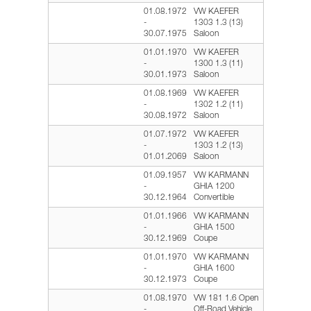
01.08.1972
VW KAEFER
-
1303 1.3 (13)
30.07.1975
Saloon
01.01.1970
VW KAEFER
-
1300 1.3 (11)
30.01.1973
Saloon
01.08.1969
VW KAEFER
-
1302 1.2 (11)
30.08.1972
Saloon
01.07.1972
VW KAEFER
-
1303 1.2 (13)
01.01.2069
Saloon
01.09.1957
VW KARMANN
-
GHIA 1200
30.12.1964
Convertible
01.01.1966
VW KARMANN
-
GHIA 1500
30.12.1969
Coupe
01.01.1970
VW KARMANN
-
GHIA 1600
30.12.1973
Coupe
01.08.1970
VW 181 1.6 Open
-
Off-Road Vehicle