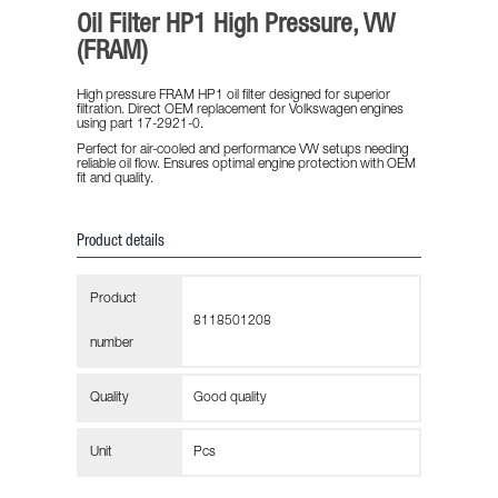
Oil Filter HP1 High Pressure, VW
(FRAM)
High pressure FRAM HP1 oil filter designed for superior
filtration. Direct OEM replacement for Volkswagen engines
using part 17-2921-0.
Perfect for air-cooled and performance VW setups needing
reliable oil flow. Ensures optimal engine protection with OEM
fit and quality.
Product details
Product
8118501208
number
Quality
Good quality
Unit
Pcs